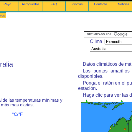
Rayo
Aeropuertos
FAQ
Idiomas
Contacto
Noticias
tros
Clima :
ralia
Datos climáticos de má
Los puntos amarillos 
disponibles.
Ponga el ratón en el p
estación.
Haga clic para ver las d
 de las temperaturas mínimas y
máximas diarias.
°C/°F