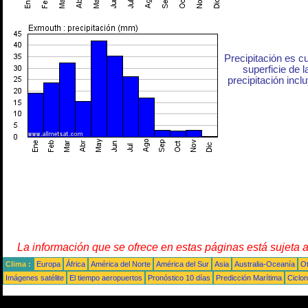
Precipitación es c
superficie de l
precipitación inclu
La información que se ofrece en estas páginas está sujeta 
Clima :
Europa
África
América del Norte
América del Sur
Asia
Australia-Oceanía
O
Imágenes satélite
El tiempo aeropuertos
Pronóstico 10 días
Predicción Marítima
Ciclo