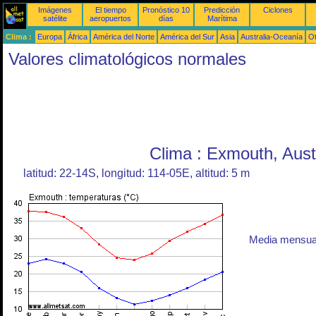
Imágenes
El tiempo
Pronóstico 10
Predicción
Ciclones
satélite
aeropuertos
días
Marítima
Clima :
Europa
África
América del Norte
América del Sur
Asia
Australia-Oceanía
O
Valores climatológicos normales
Clima : Exmouth, Aust
latitud: 22-14S, longitud: 114-05E, altitud: 5 m
Media mensual