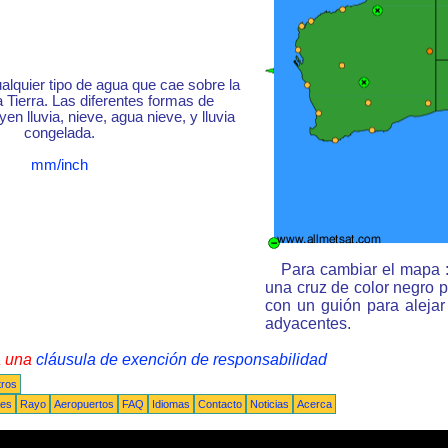
ualquier tipo de agua que cae sobre la
a Tierra. Las diferentes formas de
yen lluvia, nieve, agua nieve, y lluvia
congelada.
mm/inch
Para cambiar el mapa :
una cruz de color negro 
con un guión para aleja
adyacentes.
a una
cláusula de exención de responsabilidad
tros
nes
Rayo
Aeropuertos
FAQ
Idiomas
Contacto
Noticias
Acerca