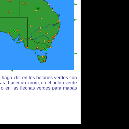
 haga clic en los botones verdes con
para hacer un zoom, en el botón verde
r o en las flechas verdes para mapas