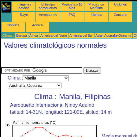
Imágenes
El tiempo
Pronóstico 10
Predicción
Ciclones
satélite
aeropuertos
días
Marítima
Rayo
Aeropuertos
FAQ
Idiomas
Contacto
Noticias
Acerca
Clima :
Europa
África
América del Norte
América del Sur
Asia
Australia-Oceanía
O
Valores climatológicos normales
Clima :
Clima : Manila, Filipinas
Aeropuerto Internacional Ninoy Aquino
latitud: 14-31N, longitud: 121-00E, altitud: 14 m
Media mensual d