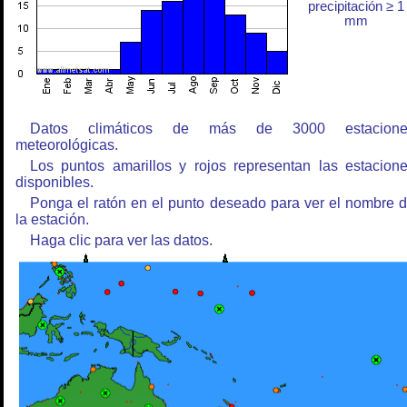
precipitación ≥ 1
mm
Datos climáticos de más de 3000 estacione
meteorológicas.
Los puntos amarillos y rojos representan las estacion
disponibles.
Ponga el ratón en el punto deseado para ver el nombre 
la estación.
Haga clic para ver las datos.