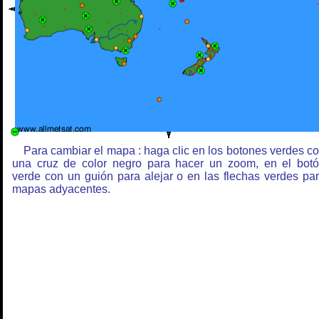
Para cambiar el mapa : haga clic en los botones verdes c
una cruz de color negro para hacer un zoom, en el bot
verde con un guión para alejar o en las flechas verdes pa
mapas adyacentes.