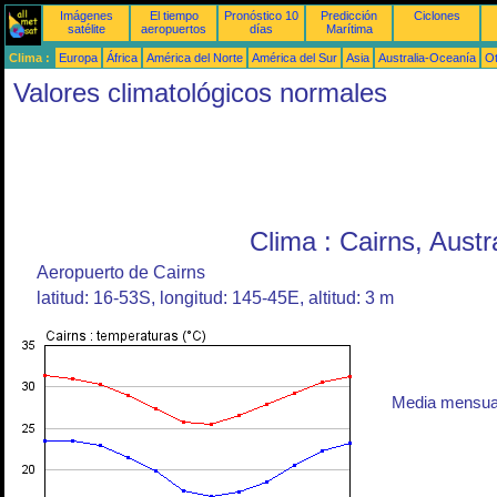
Imágenes
El tiempo
Pronóstico 10
Predicción
Ciclones
satélite
aeropuertos
días
Marítima
Clima :
Europa
África
América del Norte
América del Sur
Asia
Australia-Oceanía
O
Valores climatológicos normales
Clima : Cairns, Austr
Aeropuerto de Cairns
latitud: 16-53S, longitud: 145-45E, altitud: 3 m
Media mensual