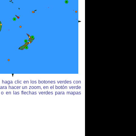
 haga clic en los botones verdes con
para hacer un zoom, en el botón verde
r o en las flechas verdes para mapas