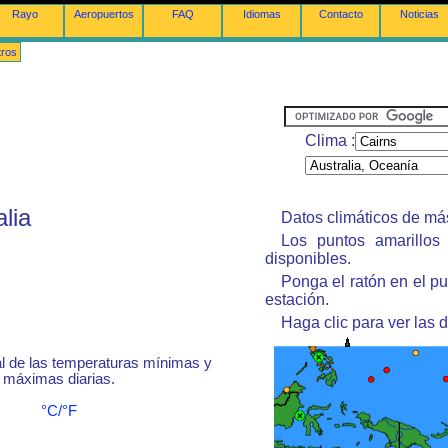
Rayo
Aeropuertos
FAQ
Idiomas
Contacto
Noticias
tros
Clima :
alia
Datos climáticos de má
Los puntos amarillos 
disponibles.
Ponga el ratón en el p
estación.
Haga clic para ver las d
 de las temperaturas mínimas y
máximas diarias.
°C/°F