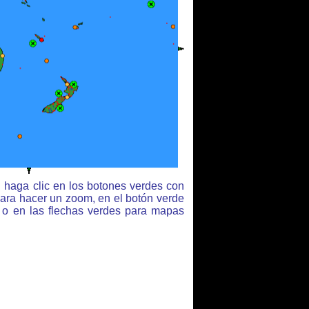
 haga clic en los botones verdes con
para hacer un zoom, en el botón verde
r o en las flechas verdes para mapas