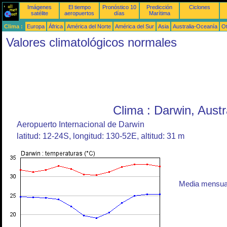
Imágenes
El tiempo
Pronóstico 10
Predicción
Ciclones
satélite
aeropuertos
días
Marítima
Clima :
Europa
África
América del Norte
América del Sur
Asia
Australia-Oceanía
O
Valores climatológicos normales
Clima : Darwin, Austr
Aeropuerto Internacional de Darwin
latitud: 12-24S, longitud: 130-52E, altitud: 31 m
Media mensual