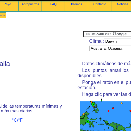
Rayo
Aeropuertos
FAQ
Idiomas
Contacto
Noticias
tros
Clima :
alia
Datos climáticos de má
Los puntos amarillos 
disponibles.
Ponga el ratón en el p
estación.
Haga clic para ver las d
 de las temperaturas mínimas y
máximas diarias.
°C/°F