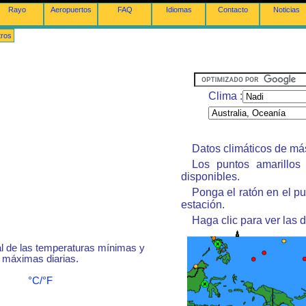
Rayo
Aeropuertos
FAQ
Idiomas
Contacto
Noticias
tros
Clima :
Datos climáticos de má
Los puntos amarillos 
disponibles.
Ponga el ratón en el p
estación.
Haga clic para ver las d
 de las temperaturas mínimas y
máximas diarias.
°C/°F