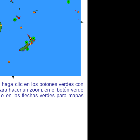
 haga clic en los botones verdes con
para hacer un zoom, en el botón verde
r o en las flechas verdes para mapas