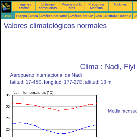
Imágenes
El tiempo
Pronóstico 10
Predicción
Ciclones
satélite
aeropuertos
días
Marítima
Clima :
Europa
África
América del Norte
América del Sur
Asia
Australia-Oceanía
O
Valores climatológicos normales
Clima : Nadi, Fiyi
Aeropuerto Internacional de Nadi
latitud: 17-45S, longitud: 177-27E, altitud: 13 m
Media mensual