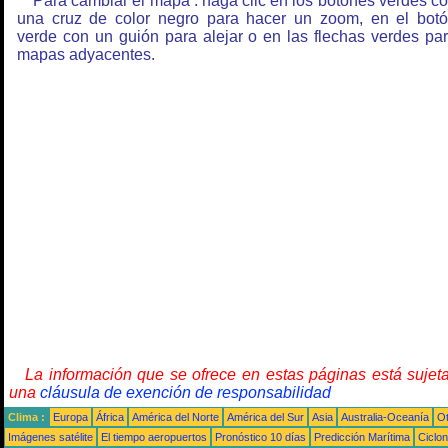
Para cambiar el mapa : haga clic en los botones verdes c
una cruz de color negro para hacer un zoom, en el bot
verde con un guión para alejar o en las flechas verdes pa
mapas adyacentes.
La información que se ofrece en estas páginas está sujet
una
cláusula de exención de responsabilidad
Clima :
Europa
África
América del Norte
América del Sur
Asia
Australia-Oceanía
O
Imágenes satélite
El tiempo aeropuertos
Pronóstico 10 días
Predicción Marítima
Ciclo