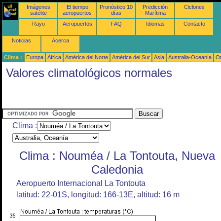
Imágenes
El tiempo
Pronóstico 10
Predicción
Ciclones
satélite
aeropuertos
días
Marítima
Rayo
Aeropuertos
FAQ
Idiomas
Contacto
Noticias
Acerca
Clima :
Europa
África
América del Norte
América del Sur
Asia
Australia-Oceanía
O
Valores climatológicos normales
Clima :
Clima : Nouméa / La Tontouta, Nueva
Caledonia
Aeropuerto Internacional La Tontouta
latitud: 22-01S, longitud: 166-13E, altitud: 16 m