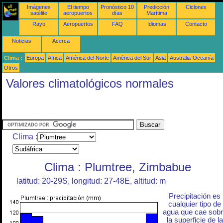
Imágenes
El tiempo
Pronóstico 10
Predicción
Ciclones
satélite
aeropuertos
días
Marítima
Rayo
Aeropuertos
FAQ
Idiomas
Contacto
Noticias
Acerca
Clima :
Europa
África
América del Norte
América del Sur
Asia
Australia-Oceanía
Otros
Valores climatológicos normales
Clima :
Clima : Plumtree, Zimbabue
latitud: 20-29S, longitud: 27-48E, altitud: m
Precipitación es
cualquier tipo de
agua que cae sob
la superficie de la